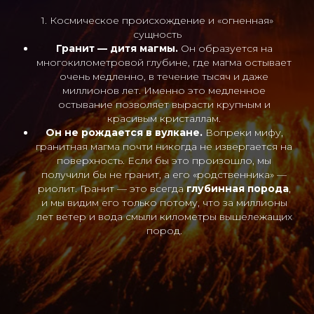
1. Космическое происхождение и «огненная»
сущность
Гранит — дитя магмы.
Он образуется на
многокилометровой глубине, где магма остывает
очень медленно, в течение тысяч и даже
миллионов лет. Именно это медленное
остывание позволяет вырасти крупным и
красивым кристаллам.
Он не рождается в вулкане.
Вопреки мифу,
гранитная магма почти никогда не извергается на
поверхность. Если бы это произошло, мы
получили бы не гранит, а его «родственника» —
риолит. Гранит — это всегда
глубинная порода
,
и мы видим его только потому, что за миллионы
лет ветер и вода смыли километры вышележащих
пород.