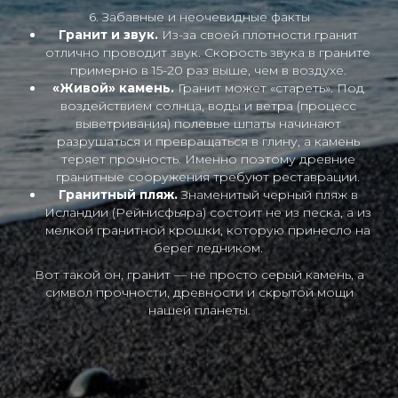
6. Забавные и неочевидные факты
Гранит и звук.
Из-за своей плотности гранит
отлично проводит звук. Скорость звука в граните
примерно в 15-20 раз выше, чем в воздухе.
«Живой» камень.
Гранит может «стареть». Под
воздействием солнца, воды и ветра (процесс
выветривания) полевые шпаты начинают
разрушаться и превращаться в глину, а камень
теряет прочность. Именно поэтому древние
гранитные сооружения требуют реставрации.
Гранитный пляж.
Знаменитый черный пляж в
Исландии (Рейнисфьяра) состоит не из песка, а из
мелкой гранитной крошки, которую принесло на
берег ледником.
Вот такой он, гранит — не просто серый камень, а
символ прочности, древности и скрытой мощи
нашей планеты.