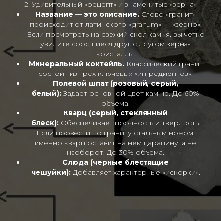
2. Удивительный «рецепт» и знаменитые «зерна»
Название — это описание.
Слово «гранит»
происходит от латинского «granum» — «зерно».
Если посмотреть на свежий скол камня, вы четко
увидите сросшиеся друг с другом зерна-
кристаллы.
Минеральный коктейль.
Классический гранит
состоит из трех ключевых «ингредиентов»:
Полевой шпат (розовый, серый,
белый):
Задает основной цвет камню. До 60%
объема.
Кварц (серый, стеклянный
блеск):
Обеспечивает прочность и твердость.
Если провести по граниту стальным ножом,
именно кварц оставит на нем царапину, а не
наоборот. До 30% объема.
Слюда (черные блестящие
чешуйки):
Добавляет характерные «искорки».