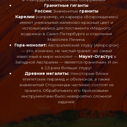
Гранитные гиганты
России:
Знаменитые
граниты
Карелии
(например, из карьера «Возрождение»)
имеют уникальный малиново-красный цвет и
использовались для постамента «Медного
всадника» в Санкт-Петербурге и отделения
Мавзолея Ленина.
Гора-монолит:
Австралийский Улуру (Айерс-рок)
— это, конечно, не чистый гранит, но самый
известный в мире монолит —
Маунт-Огастус
в
Западной Австралии — является гранитным. И он
в 2,5 раза больше Улуру!
Древние мегалиты:
Некоторые блоки
египетских пирамид и обелисков, а также
знаменитый Стоунхендж частично состоят из
гранита. Обрабатывать его бронзовыми
инструментами было невероятно сложной
задачей.