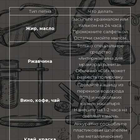
Тип пятна
Что делать
Засыпьте крахмалом или
тальком на 24 часа.
Жир, масло
Промокните салфеткой.
Остатки смойте мылом.
Только специальное
средство
«Антиржавчина для
Ржавчина
мрамора/гранита».
Обычный «Cilit» может
разъесть полировку.
Сделайте кашицу из
перекиси водорода
(10%) и нескольких
Вино, кофе, чай
капель нашатыря.
Нанесите на 1-2 часа на
светлый камень.
Аккуратно соскоблите
пластиковым шпателем
(не металлическим!).
Клей, краска