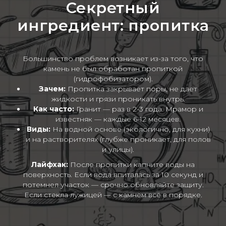
Секретный
ингредиент: пропитка
Большинство проблем возникает из-за того, что
камень не был обработан пропиткой
(гидрофобизатором).
Зачем:
Пропитка закрывает поры, не дает
жидкости и грязи проникать внутрь.
Как часто:
Гранит — раз в 2-3 года. Мрамор и
известняк — каждые 6-12 месяцев.
Виды:
На водной основе (экологично, для кухни)
и на растворителях (глубже проникает, для полов
и улицы).
Лайфхак:
После пропитки капните воды на
поверхность. Если вода впиталась за 10 секунд и
потемнел участок — срочно обновляйте защиту.
Если стекла лужицей — с камнем всё в порядке.