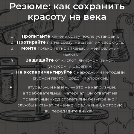
Резюме: как сохранить
красоту на века
Пропитайте
камень сразу после установки.
Протирайте
пятна сразу, не давая им засохнуть.
Мойте
только мягкой тканью и нейтральным
мылом.
Защищайте
от кислот (лимоном, вином,
уксусом) и царапин.
Не экспериментируйте
с народными методами
(зубной пастой, содой и хлоркой).
Натуральный камень — это не капризный,
а
требовательный
материал. Он ответит на
правильный уход столетиями безупречной
службы и станет семейной реликвией, которую
вы передадите внукам.