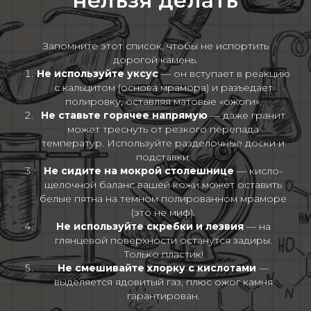
нельзя делать
Запомните этот список, чтобы не испортить
дорогой камень.
Не используйте уксус
— он вступает в реакцию
с кальцитом (основа мрамора) и разъедает
полировку, оставляя матовые «ожоги».
Не ставьте горячее напрямую
— даже гранит
может треснуть от резкого перепада
температур. Используйте разделочные доски и
подставки.
Не сидите на мокрой столешнице
— кисло-
щелочной баланс вашей кожи может оставить
белые пятна на темном полированном мраморе
(это не миф).
Не используйте скребки и лезвия
— на
глянцевой поверхности останутся задиры.
Только пластик!
Не смешивайте хлорку с кислотами
—
выделяется ядовитый газ, плюс ожог камня
гарантирован.