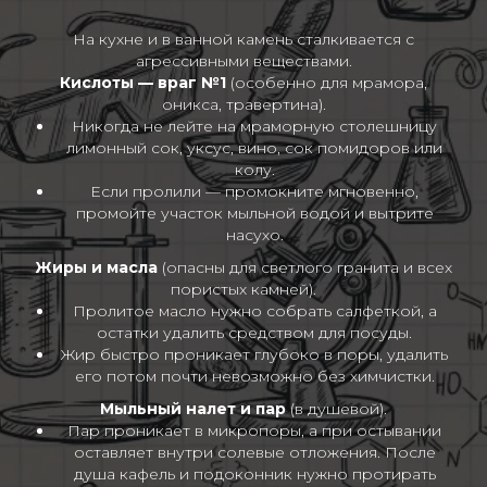
На кухне и в ванной камень сталкивается с
агрессивными веществами.
Кислоты — враг №1
(особенно для мрамора,
оникса, травертина).
Никогда не лейте на мраморную столешницу
лимонный сок, уксус, вино, сок помидоров или
колу.
Если пролили — промокните мгновенно,
промойте участок мыльной водой и вытрите
насухо.
Жиры и масла
(опасны для светлого гранита и всех
пористых камней).
Пролитое масло нужно собрать салфеткой, а
остатки удалить средством для посуды.
Жир быстро проникает глубоко в поры, удалить
его потом почти невозможно без химчистки.
Мыльный налет и пар
(в душевой).
Пар проникает в микропоры, а при остывании
оставляет внутри солевые отложения. После
душа кафель и подоконник нужно протирать