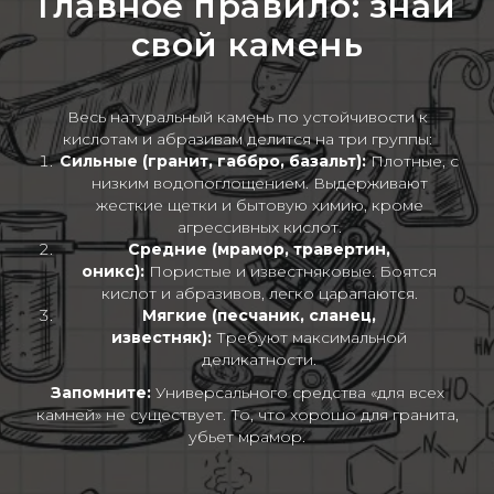
Главное правило: знай
свой камень
Весь натуральный камень по устойчивости к
кислотам и абразивам делится на три группы:
Сильные (гранит, габбро, базальт):
Плотные, с
низким водопоглощением. Выдерживают
жесткие щетки и бытовую химию, кроме
агрессивных кислот.
Средние (мрамор, травертин,
оникс):
Пористые и известняковые. Боятся
кислот и абразивов, легко царапаются.
Мягкие (песчаник, сланец,
известняк):
Требуют максимальной
деликатности.
Запомните:
Универсального средства «для всех
камней» не существует. То, что хорошо для гранита,
убьет мрамор.